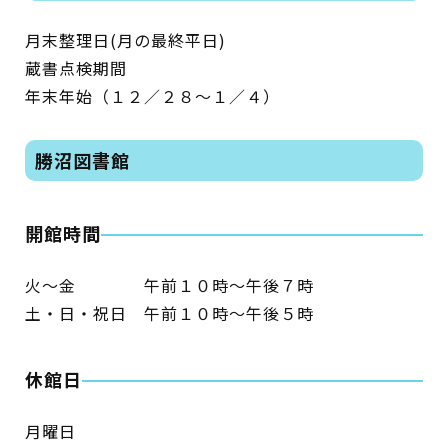
イベント
月末整理日(月の最終平日)
蔵書点検期間
図書館地図PDF
年末年始（１２／２８～１／４）
よくあるご質問
勝沼図書館
マンガ「雨宮敬二郎」
開館時間
スポンサー企業
火～金 午前１０時～午後７時
リンク集
土・日・祝日 午前１０時～午後５時
利用案内
休館日
申請書ダウンロード
月曜日
インターネットサービス