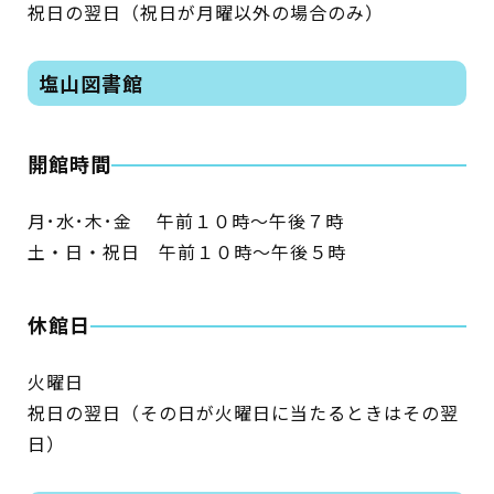
祝日の翌日（祝日が月曜以外の場合のみ）
塩山図書館
蔵書検索・マイページ
開館時間
としょかん
月･水･木･金 午前１０時～午後７時
こどもの
図書館
土・日・祝日 午前１０時～午後５時
キャラクター
休館日
としょかん
図書館
のおしごと
火曜日
かい
おはなし
会
祝日の翌日（その日が火曜日に当たるときはその翌
日）