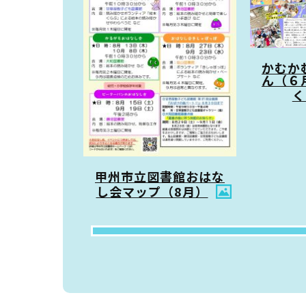
かむか
ん（６
く
甲州市立図書館おはな
し会マップ（8月）