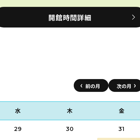
開館時間詳細
水
木
金
29
30
31