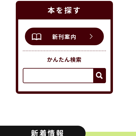
本を探す
読書アニマシオン
お知らせ
イベン
新刊案内
図書館地図PDF
かんたん検索
よくあるご質問
マンガ「雨宮敬二郎
スポンサー企業
リンク集
新着情報