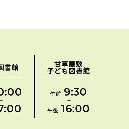
甘草屋敷
図書館
子ども図書館
0:00
9:30
午前
～
～
7:00
16:00
午後