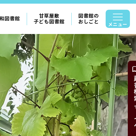
甘草屋敷
図書館の
和図書館
子ども図書館
おしごと
メニュー
蔵書検索