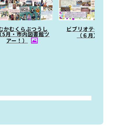
むかむくらぶつうし
ビブリオテーク勝沼
（5月・市内図書館ツ
（６月）
アー！）