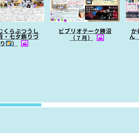
むくらぶつうし
ビブリオテーク勝沼
か
月・七夕飾りづ
ん
（７月）
り
）