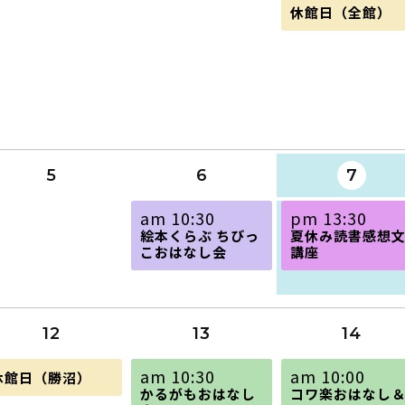
金
休館日（全館）
曜
日,
7
月
31st
2026
5
6
7
木
金
am 10:30
pm 13:30
曜
曜
絵本くらぶ ちびっ
夏休み読書感想
日,
日,
こおはなし会
講座
8
8
月
月
6th
7th
2026
2026
12
13
14
水
木
金
am 10:30
am 10:00
休館日（勝沼）
曜
曜
曜
かるがもおはなし
コワ楽おはなし