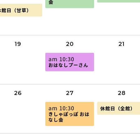
日,
日,
日,
会
8
8
水
休館日（甘草）
月
月
月
曜
2th
13th
14th
日,
026
2026
2026
月
2th
026
19
20
21
木
am 10:30
曜
おはなしプーさん
日,
8
月
20th
2026
26
27
28
木
金
am 10:30
休館日（全館）
曜
曜
きしゃぽっぽ おは
日,
日,
なし会
8
8
月
月
27th
28th