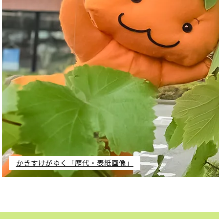
としょかん
こどもの
図書館
ト
キャラクター
としょかん
図書館
のおしごと
かい
おはなし
会
」
かきすけがゆく「歴代・表紙画像」