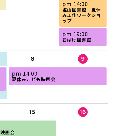
日
pm 14:00
曜
塩山図書館 夏休
日,
み工作ワークショ
8
ップ
月
2nd
日
pm 19:00
2026
曜
おばけ図書館
日,
8
月
8
9
2nd
2026
土
pm 14:00
曜
文
夏休みこども映画会
日,
8
月
8th
2026
15
16
＆映画会