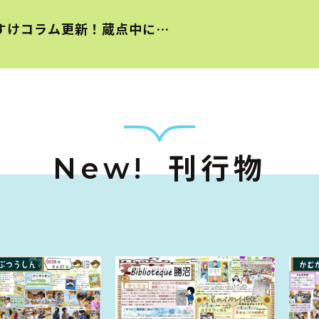
すけコラム更新！蔵点中に…
刊行物
New!