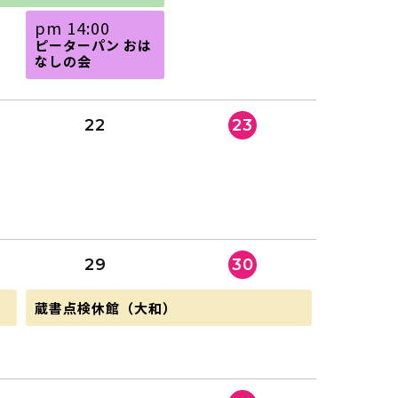
土
pm 14:00
曜
ピーターパン おは
日,
なしの会
8
月
15th
2026
22
23
29
30
土
蔵書点検休館（大和）
曜
日,
8
月
29th