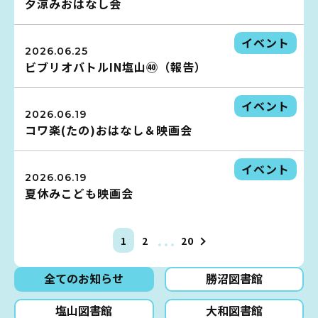
夕涼みおはなし会
イベント
2026.06.25
蔵書検索・マイページ
ビブリオバトルIN塩山㊵（報告）
イベント
2026.06.19
コワ楽(たの)おはなし＆映画会
としょかん
こどもの
図書館
イベント
2026.06.19
キャラクター
夏休みこども映画会
としょかん
図書館
のおしごと
…
1
2
20
かい
おはなし
会
全てのお知らせ
勝沼図書館
塩山図書館
大和図書館