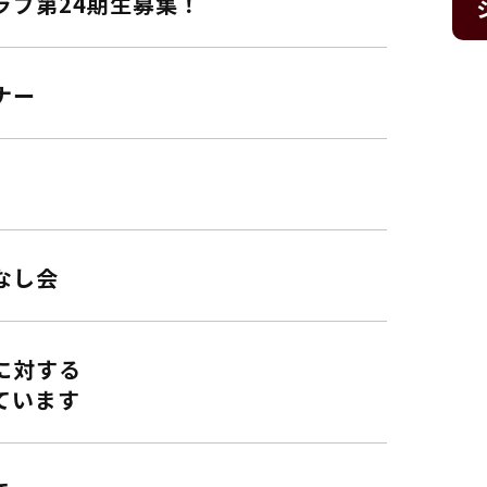
ラブ第24期生募集！
ナー
なし会
に対する
ています