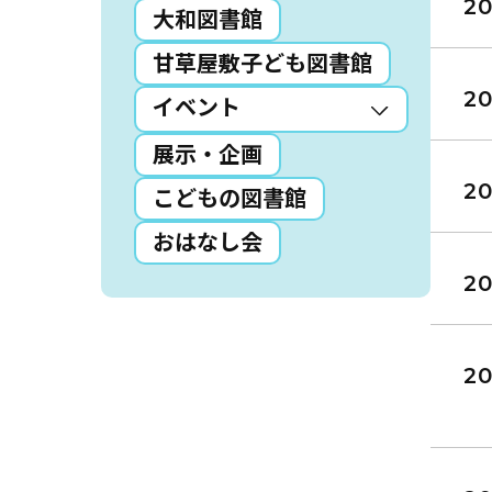
20
大和図書館
読書アニマシオン
甘草屋敷子ども図書館
20
お知らせ
イベン
イベント
展示・企画
図書館地図PDF
20
こどもの図書館
よくあるご質問
おはなし会
マンガ「雨宮敬二郎
20
スポンサー企業
20
リンク集