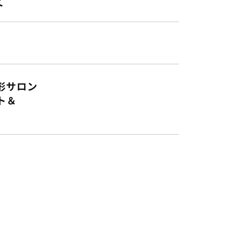
て
形サロン
ト＆