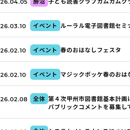
勝沼
子ども読書クラブカムカムク
26.04.05
としょかん
こどもの
図書館
イベント
ルーラル電子図書館セミ
26.03.10
ト
キャラクター
としょかん
イベント
春のおはなしフェスタ
図書館
のおしごと
26.02.10
かい
おはなし
会
イベント
マジックポッケ春のおは
」
26.02.10
全体
第４次甲州市図書館基本計画
26.02.08
パブリックコメントを募集し