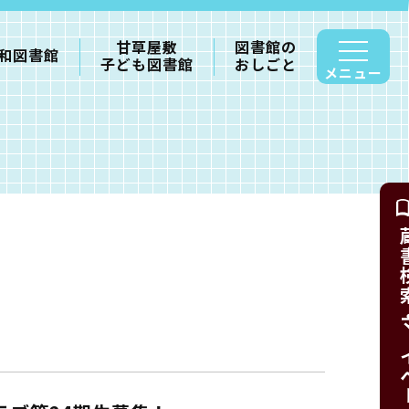
甘草屋敷
図書館の
和図書館
子ども図書館
おしごと
メニュー
蔵書検索・