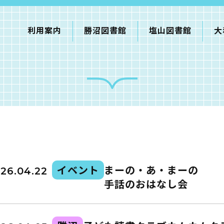
利用案内
勝沼図書館
塩山図書館
大
利用案内
申請書ダウンロード
インターネットサービス
イベント
まーの・あ・まーの
て
26.04.22
手話のおはなし会
書館
蔵書検索・マイページ