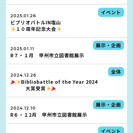
イベント
イベント
2025.01.26
ビブリオバトルIN塩山
図書館地図PDF
１０周年記念大会
よくあるご質問
展示・企画
2025.01.11
マンガ「雨宮敬二郎」
R７・１月 甲州市立図書館展示
スポンサー企業
全体
2024.12.26
Bibliobattle of the Year 2024
リンク集
大賞受賞
利用案内
展示・企画
2024.12.10
R６・１2月 甲州市立図書館展示
申請書ダウンロード
イベント
インターネットサービス