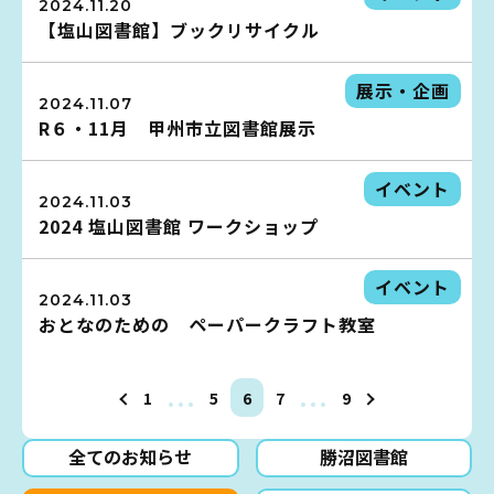
2024.11.20
【塩山図書館】ブックリサイクル
展示・企画
蔵書検索・マイページ
2024.11.07
R６・11月 甲州市立図書館展示
イベント
2024.11.03
としょかん
こどもの
図書館
2024 塩山図書館 ワークショップ
キャラクター
イベント
2024.11.03
おとなのための ペーパークラフト教室
としょかん
図書館
のおしごと
かい
…
…
1
5
6
7
9
おはなし
会
全てのお知らせ
勝沼図書館