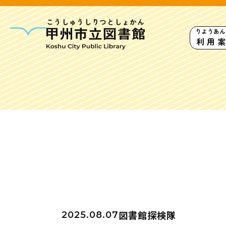
こうしゅうしりつとしょかん
りようあん
利用
甲州市図書館につい
勝沼図書館
塩山図
大和図書館
図書館探検隊
2025.08.07
甘草屋敷子ども図書館