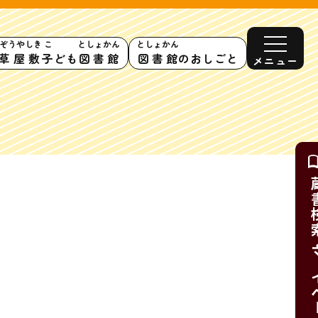
ぞうやしき
こ
としょかん
としょかん
草屋敷
子
ども
図書館
図書館
のおしごと
メニュー
蔵書検索・