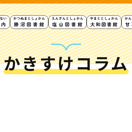
ない
かつぬまとしょかん
えんざんとしょかん
やまととしょかん
かん
案内
勝沼図書館
塩山図書館
大和図書館
甘
かきすけコラム
利用案内
申請書ダウンロード
インターネットサービス
て
書館
蔵書検索・マイページ