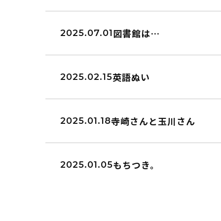
読書アニマシオン
図書館は…
2025.07.01
お知らせ
イベン
図書館地図PDF
英語ぬい
2025.02.15
よくあるご質問
寺崎さんと玉川さん
2025.01.18
マンガ「雨宮敬二郎
スポンサー企業
もちつき。
2025.01.05
リンク集