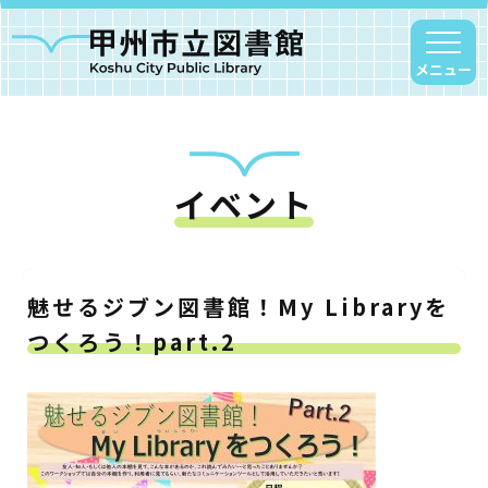
メニュー
イベント
甲州市図書館について
勝沼図書館
塩山図書館
魅せるジブン図書館！My Libraryを
大和図書館
つくろう！part.2
甘草屋敷子ども図書館
読書アニマシオン
お知らせ