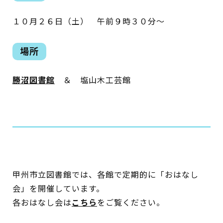
１０月２６日（土） 午前９時３０分～
蔵書検索・マイページ
場所
勝沼図書館
＆ 塩山木工芸館
としょかん
こどもの
図書館
キャラクター
としょかん
図書館
のおしごと
甲州市立図書館では、各館で定期的に「おはなし
かい
おはなし
会
会」を開催しています。
各おはなし会は
こちら
をご覧ください。