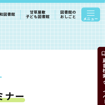
甘草屋敷
図書館の
和図書館
子ども図書館
おしごと
メニュー
蔵書検索・
ミナー