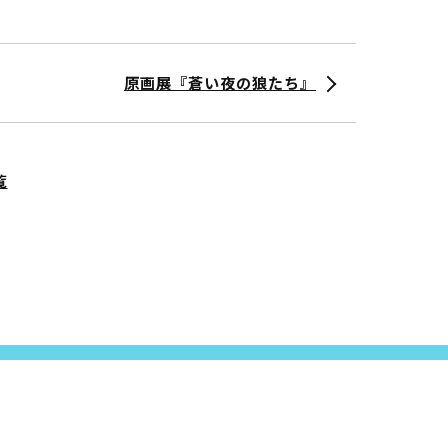
原画展『蒼い夜の狼たち』
覧