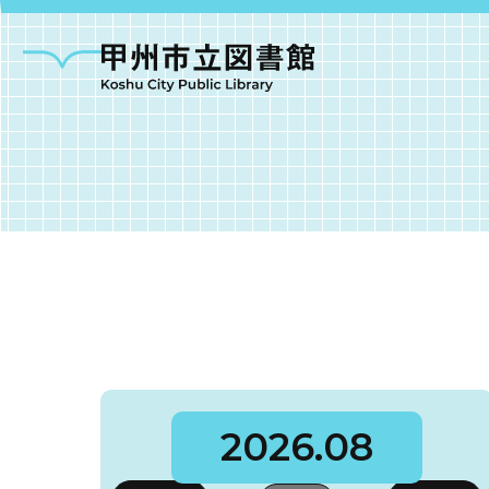
甲州市図書館につい
勝沼図書館
塩山図
2026.08
大和図書館
甘草屋敷子ども図書館