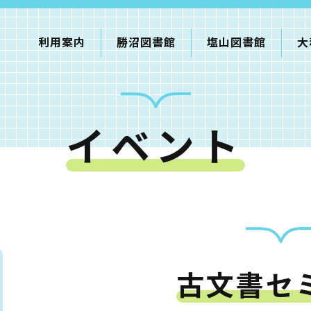
利用案内
勝沼図書館
塩山図書館
大
イベント
利用案内
申請書ダウンロード
インターネットサービス
て
書館
古文書セ
蔵書検索・マイページ