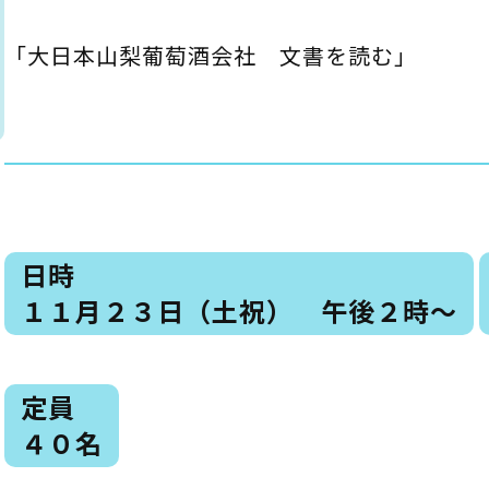
としょかん
「大日本山梨葡萄酒会社 文書を読む」
こどもの
図書館
ト
キャラクター
としょかん
図書館
のおしごと
かい
おはなし
会
日時
」
１１月２３日（土祝） 午後２時～
定員
４０名