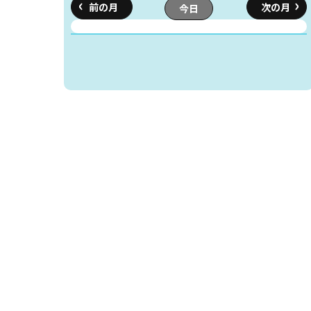
今日
読書アニマシオン
お知らせ
イベン
図書館地図PDF
よくあるご質問
マンガ「雨宮敬二郎
スポンサー企業
リンク集