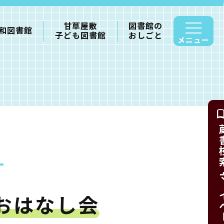
甘草屋敷
図書館の
和図書館
子ども図書館
おしごと
メニュー
蔵書検索・
おはなし会