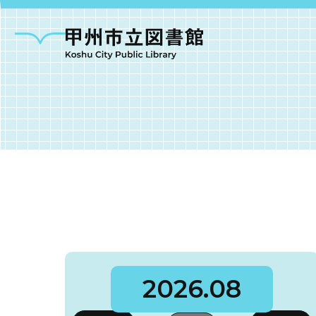
甲州市図書館につい
勝沼図書館
塩山図
2026.08
大和図書館
甘草屋敷子ども図書館