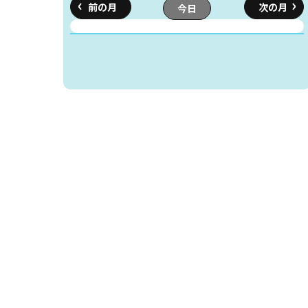
今日
読書アニマシオン
お知らせ
イベン
図書館地図PDF
よくあるご質問
マンガ「雨宮敬二郎
スポンサー企業
リンク集