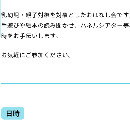
としょかん
乳幼児・親子対象を対象としたおはなし会です
こどもの
図書館
手遊びや絵本の読み聞かせ、パネルシアター等
ト
キャラクター
時をお手伝いします。
としょかん
図書館
のおしごと
お気軽にご参加ください。
かい
おはなし
会
」
日時