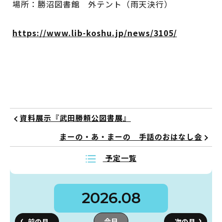
場所：勝沼図書館 外テント（雨天決行）
イベント
https://www.lib-koshu.jp/news/3105/
図書館地図PDF
よくあるご質問
マンガ「雨宮敬二郎」
スポンサー企業
資料展示『武田勝頼公図書展』
まーの・あ・まーの 手話のおはなし会
リンク集
予定一覧
利用案内
2026.08
申請書ダウンロード
インターネットサービス
今日