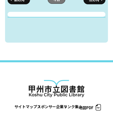
蔵書検索・マイページ
としょかん
こどもの
図書館
キャラクター
としょかん
図書館
のおしごと
かい
おはなし
会
サイトマップ
スポンサー企業
リンク集
地図PDF