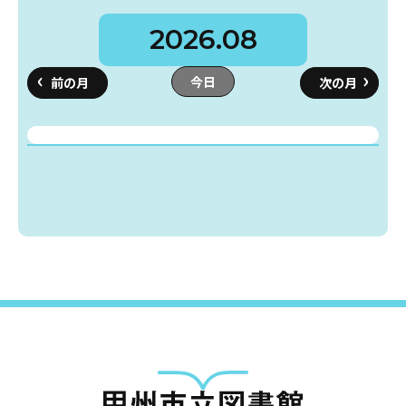
2026.08
蔵書検索・マイページ
今日
としょかん
こどもの
図書館
キャラクター
としょかん
図書館
のおしごと
かい
おはなし
会