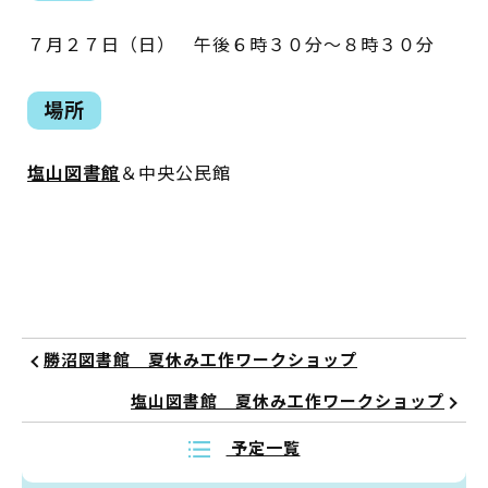
イベント
７月２７日（日） 午後６時３０分～８時３０分
図書館地図PDF
場所
よくあるご質問
塩山図書館
＆中央公民館
マンガ「雨宮敬二郎」
スポンサー企業
リンク集
勝沼図書館 夏休み工作ワークショップ
利用案内
塩山図書館 夏休み工作ワークショップ
申請書ダウンロード
予定一覧
インターネットサービス