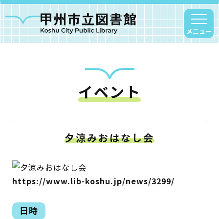
メニュー
イベント
甲州市図書館について
勝沼図書館
塩山図書館
夕涼みおはなし会
大和図書館
甘草屋敷子ども図書館
https://www.lib-koshu.jp/news/3299/
読書アニマシオン
日時
お知らせ