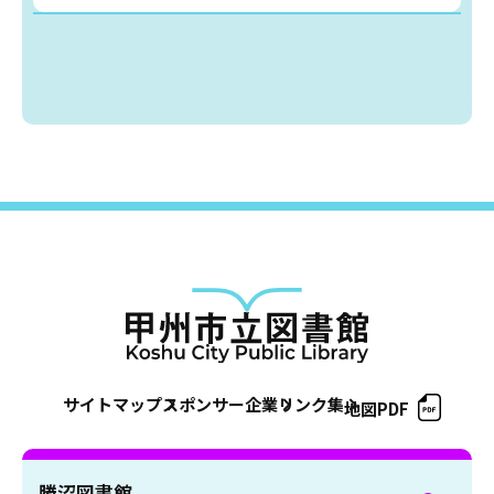
蔵書検索・マイページ
としょかん
こどもの
図書館
キャラクター
としょかん
図書館
のおしごと
かい
おはなし
会
サイトマップ
スポンサー企業
リンク集
地図PDF
勝沼図書館