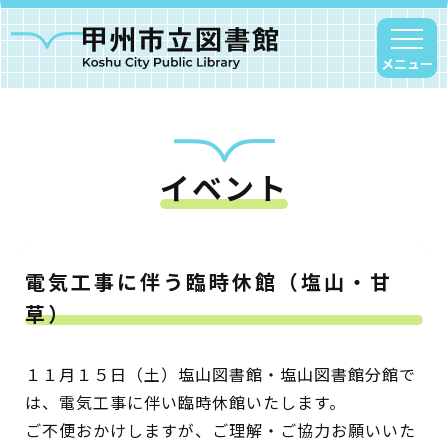
メニュー
イベント
甲州市図書館について
勝沼図書館
塩山図書館
電気工事に伴う臨時休館（塩山・甘
大和図書館
草）
甘草屋敷子ども図書館
１１月１５日（土）塩山図書館・塩山図書館分館で
読書アニマシオン
は、電気工事に伴い臨時休館いたします。
ご不便おかけしますが、ご理解・ご協力お願いいた
お知らせ