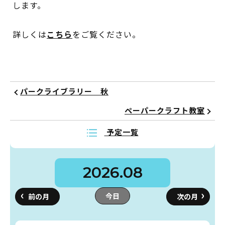
します。
イベント
詳しくは
こちら
をご覧ください。
図書館地図PDF
よくあるご質問
パークライブラリー 秋
マンガ「雨宮敬二郎」
ペーパークラフト教室
スポンサー企業
予定一覧
リンク集
2026.08
利用案内
今日
申請書ダウンロード
インターネットサービス