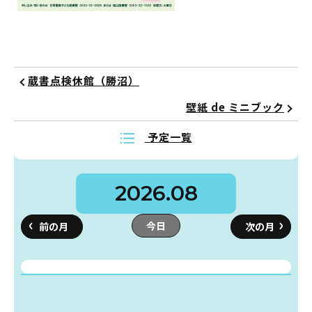
蔵書検索・マイページ
蔵書点検休館（勝沼）
壁紙 de ミニブック
としょかん
予定一覧
こどもの
図書館
キャラクター
2026.08
としょかん
図書館
のおしごと
今日
かい
おはなし
会