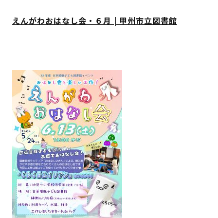
イベント
えんがわおはなし会・６月 | 甲州市立図書館
図書館地図PDF
よくあるご質問
マンガ「雨宮敬二郎」
スポンサー企業
リンク集
利用案内
申請書ダウンロード
インターネットサービス