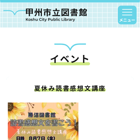
メニュー
イベント
甲州市図書館について
勝沼図書館
塩山図書館
夏休み読書感想文講座
大和図書館
甘草屋敷子ども図書館
読書アニマシオン
お知らせ