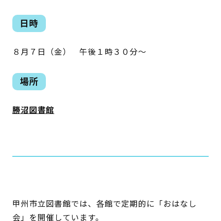
日時
蔵書検索・マイページ
８月７日（金） 午後１時３０分～
場所
としょかん
こどもの
図書館
勝沼図書館
キャラクター
としょかん
図書館
のおしごと
かい
おはなし
会
甲州市立図書館では、各館で定期的に「おはなし
会」を開催しています。