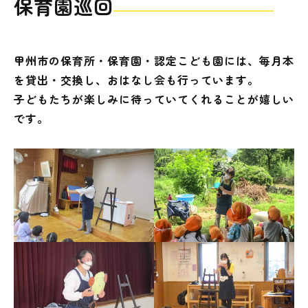
保育園巡回
イベント
図書館地図PDF
甲州市の保育所・保育園・認定こども園には、毎月本
を貸出・交換し、おはなし会も行っています。
よくあるご質問
子どもたちが楽しみに待っていてくれることが嬉しい
です。
マンガ「雨宮敬二郎」
スポンサー企業
リンク集
利用案内
申請書ダウンロード
インターネットサービス