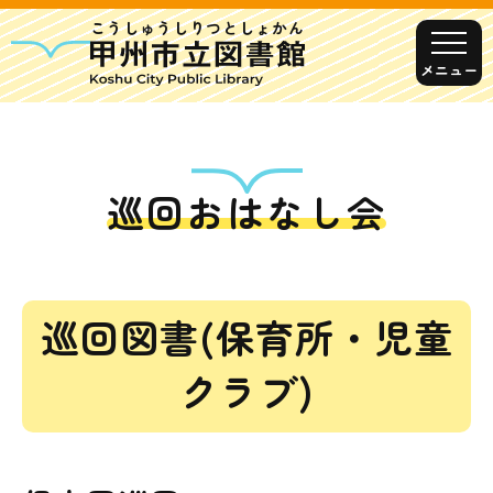
こうしゅうしりつとしょかん
メニュー
巡回おはなし会
甲州市図書館について
勝沼図書館
塩山図書館
巡回図書(保育所・児童
大和図書館
甘草屋敷子ども図書館
クラブ)
読書アニマシオン
お知らせ