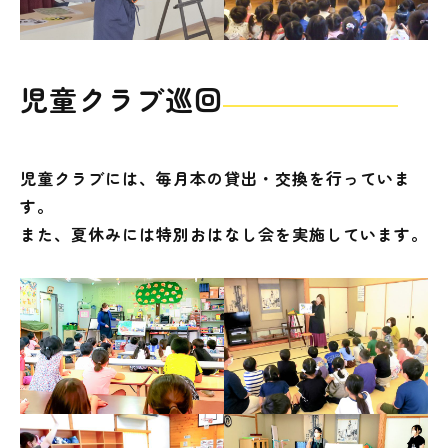
蔵書検索・マイページ
児童クラブ巡回
児童クラブには、毎月本の貸出・交換を行っていま
としょかん
す。
こどもの
図書館
また、夏休みには特別おはなし会を実施しています。
キャラクター
としょかん
図書館
のおしごと
かい
おはなし
会