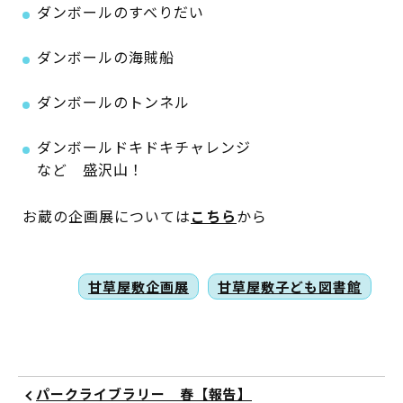
ダンボールのすべりだい
ダンボールの海賊船
蔵書検索・マイページ
ダンボールのトンネル
ダンボールドキドキチャレンジ
としょかん
など 盛沢山！
こどもの
図書館
お蔵の企画展については
こちら
から
キャラクター
としょかん
図書館
のおしごと
甘草屋敷企画展
甘草屋敷子ども図書館
かい
おはなし
会
パークライブラリー 春【報告】