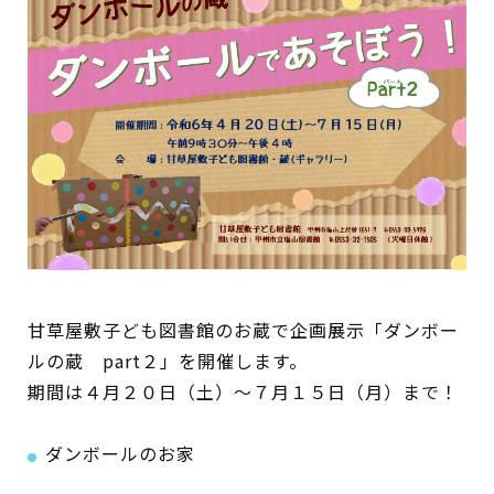
イベント
図書館地図PDF
よくあるご質問
マンガ「雨宮敬二郎」
スポンサー企業
リンク集
甘草屋敷子ども図書館のお蔵で企画展示「ダンボー
ルの蔵 part２」を開催します。
利用案内
期間は４月２０日（土）～７月１５日（月）まで！
申請書ダウンロード
ダンボールのお家
インターネットサービス