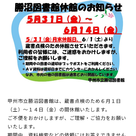
イベント
図書館地図PDF
よくあるご質問
マンガ「雨宮敬二郎」
スポンサー企業
リンク集
甲州市立勝沼図書館は、蔵書点検のため６月１日
利用案内
（土）～１４日（金）の間休館いたします。
ご不便をおかけしますが、ご理解・ご協力をお願い
申請書ダウンロード
いたします。
期間中、資料検索などの依頼にはお答えできません
インターネットサービス