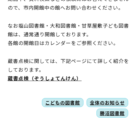
ので、市内開館中の館へお問い合わせください。
なお塩山図書館・大和図書館・甘草屋敷子ども図書
蔵書検索・マイページ
館は、通常通り開館しております。
各館の開館日はカレンダーをご参照ください。
としょかん
蔵書点検に関しては、下記ページにて詳しく紹介を
こどもの
図書館
しております。
蔵書点検（ぞうしょてんけん）
キャラクター
としょかん
図書館
のおしごと
こどもの図書館
全体のお知らせ
かい
勝沼図書館
おはなし
会