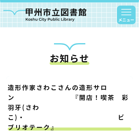
メニュー
お知らせ
甲州市図書館について
勝沼図書館
塩山図書館
造形作家さわこさんの造形サロ
大和図書館
ン 『開店！喫茶 彩
甘草屋敷子ども図書館
羽牙(さわ
こ)・ ビ
読書アニマシオン
ブリオテーク』
お知らせ