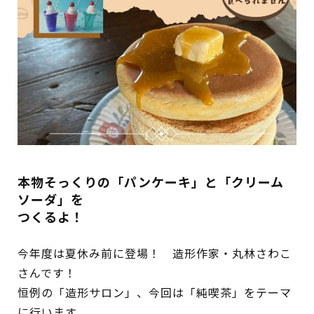
蔵書検索・マイページ
としょかん
こどもの
図書館
キャラクター
本物そっくりの「パンケーキ」と「クリーム
ソーダ」を
としょかん
つくるよ！
図書館
のおしごと
かい
今年度は夏休み前に登場！ 造形作家・丸林さわこ
おはなし
会
さんです！
恒例の「造形サロン」、今回は「純喫茶」をテーマ
に行います。