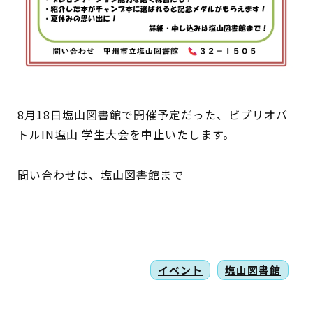
蔵書検索・マイページ
8月18日塩山図書館で開催予定だった、ビブリオバ
としょかん
トルIN塩山 学生大会を
中止
いたします。
こどもの
図書館
問い合わせは、塩山図書館まで
キャラクター
としょかん
図書館
のおしごと
かい
おはなし
会
イベント
塩山図書館