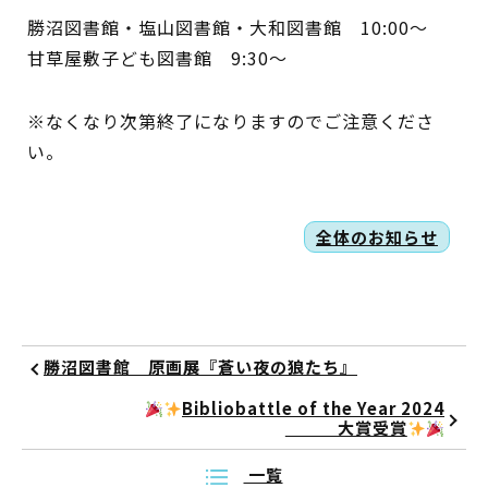
勝沼図書館・塩山図書館・大和図書館 10:00～
甘草屋敷子ども図書館 9:30～
蔵書検索・マイページ
※なくなり次第終了になりますのでご注意くださ
い。
としょかん
こどもの
図書館
全体のお知らせ
キャラクター
としょかん
図書館
のおしごと
勝沼図書館 原画展『蒼い夜の狼たち』
かい
おはなし
会
Bibliobattle of the Year 2024
大賞受賞
一覧