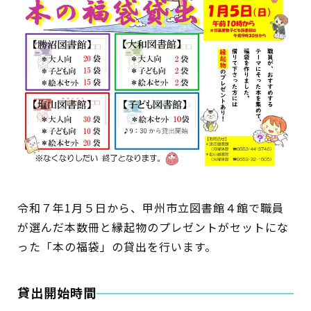
イベント
図書館地図PDF
よくあるご質問
マンガ「雨宮敬二郎」
スポンサー企業
リンク集
令和７年1月５日から、甲州市立図書館４館で職員
が選んだ本数冊と縁起物のプレゼントがセットにな
利用案内
った「本の福袋」の貸出を行います。
申請書ダウンロード
貸出開始時間
インターネットサービス