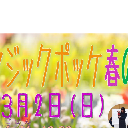
としょかん
こどもの
図書館
ト
キャラクター
としょかん
図書館
のおしごと
かい
おはなし
会
」