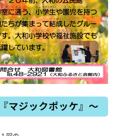
ア『マジックポッケ』～
１回の