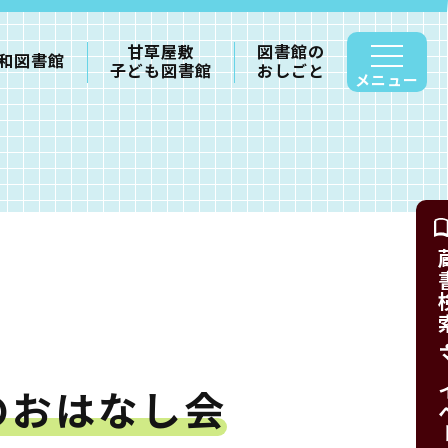
甘草屋敷
図書館の
和図書館
子ども図書館
おしごと
メニュー
蔵書検索・
のおはなし会