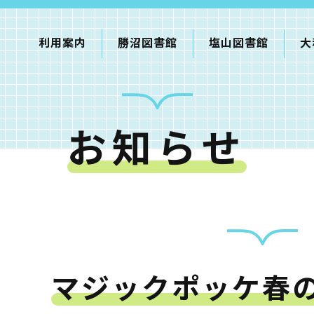
利用案内
勝沼図書館
塩山図書館
大
お知らせ
利用案内
申請書ダウンロード
インターネットサービス
て
書館
マジックポッケ春
蔵書検索・マイページ