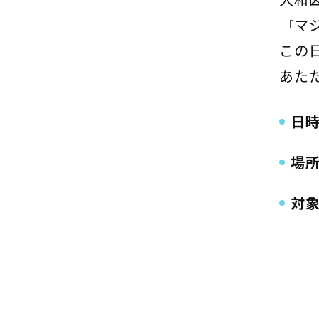
『マ
この
あた
日
場
対