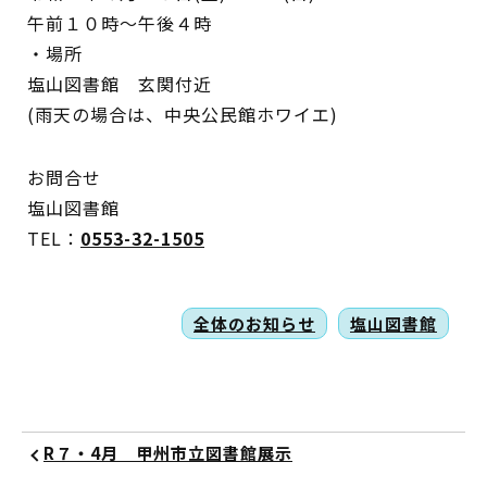
午前１０時～午後４時
・場所
塩山図書館 玄関付近
蔵書検索・マイページ
(雨天の場合は、中央公民館ホワイエ)
お問合せ
としょかん
塩山図書館
こどもの
図書館
TEL：
0553-32-1505
キャラクター
としょかん
全体のお知らせ
塩山図書館
図書館
のおしごと
かい
おはなし
会
R７・4月 甲州市立図書館展示