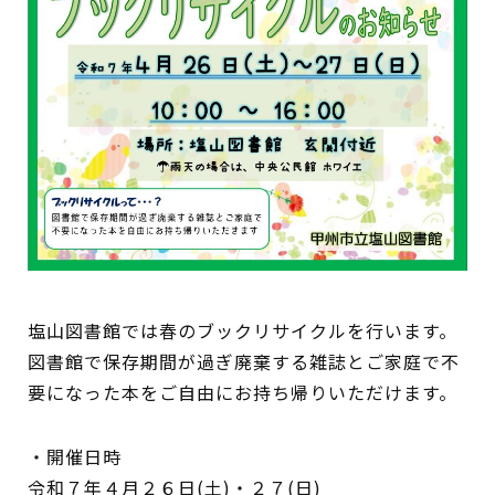
イベント
図書館地図PDF
よくあるご質問
マンガ「雨宮敬二郎」
スポンサー企業
リンク集
塩山図書館では春のブックリサイクルを行います。
図書館で保存期間が過ぎ廃棄する雑誌とご家庭で不
利用案内
要になった本をご自由にお持ち帰りいただけます。
申請書ダウンロード
・開催日時
令和７年４月２６日(土)・２７(日)
インターネットサービス