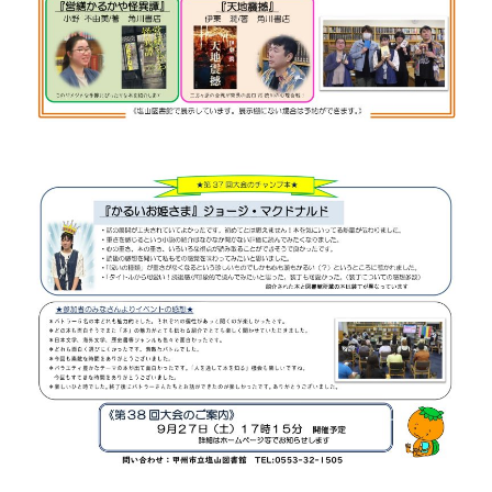
蔵書検索・マイページ
としょかん
こどもの
図書館
キャラクター
としょかん
図書館
のおしごと
かい
おはなし
会