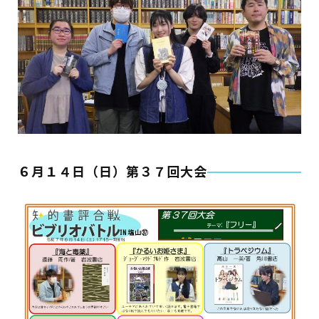
イベント
図書館地図PDF
よくあるご質問
マンガ「雨宮敬二郎」
スポンサー企業
６月１４日（日）第３７回大会
リンク集
利用案内
申請書ダウンロード
インターネットサービス