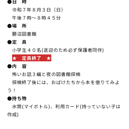
●日 時
令和７年８月３日（日）
午後７時～８時４５分
●場 所
勝沼図書館
●定 員
小学生４０名(送迎のため必ず保護者同伴)
★ 定員終了 ★
●内 容
怖いお話３編と夜の図書館探検
探検終了後には、おばけたちから本を借りてみよ
う！
●持ち物
水筒(マイボトル)、利用カード(持っていない子は
作成)