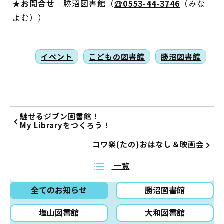
★お問合せ
勝沼図書館（
☎0553-44-3746
（みな
よむ））
イベント
こどもの図書館
勝沼図書館
魅せるジブン図書館！
My Libraryをつくろう！
コワ楽(たの)おはなし＆映画会
一覧
全てのお知らせ
勝沼図書館
塩山図書館
大和図書館