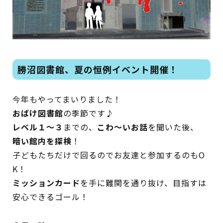
蔵書検索・マイページ
勝沼図書館、夏の恒例イベント開催！
としょかん
今年もやってまいりました！
こどもの
図書館
おばけ図書館
の季節です♪
キャラクター
レベル１～３
までの、
こわ～いお話
を聞いた後、
暗い館内を探検
！
としょかん
図書館
のおしごと
子どもたちだけで回るのでお友達と参加するのもO
K！
かい
おはなし
会
ミッションカード
を手に難関を通り抜け、目指すは
安心できるゴール！