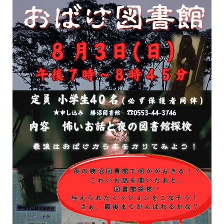
イベント
図書館地図PDF
よくあるご質問
マンガ「雨宮敬二郎」
スポンサー企業
リンク集
利用案内
申請書ダウンロード
インターネットサービス