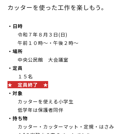
カッターを使った工作を楽しもう。
・日時
蔵書検索・マイページ
令和７年８月３日(日)
午前１０時～・午後２時～
・場所
としょかん
中央公民館 大会議室
こどもの
図書館
・定員
キャラクター
１５名
★ 定員終了 ★
としょかん
図書館
のおしごと
・対象
カッターを使える小学生
かい
おはなし
会
低学年は保護者同伴
・持ち物
カッター・カッターマット・定規・はさみ