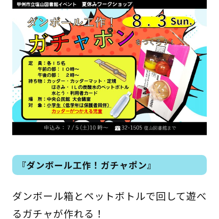
イベント
図書館地図PDF
よくあるご質問
マンガ「雨宮敬二郎」
スポンサー企業
リンク集
『ダンボール工作！ガチャポン』
利用案内
申請書ダウンロード
ダンボール箱とペットボトルで回して遊べ
るガチャが作れる！
インターネットサービス