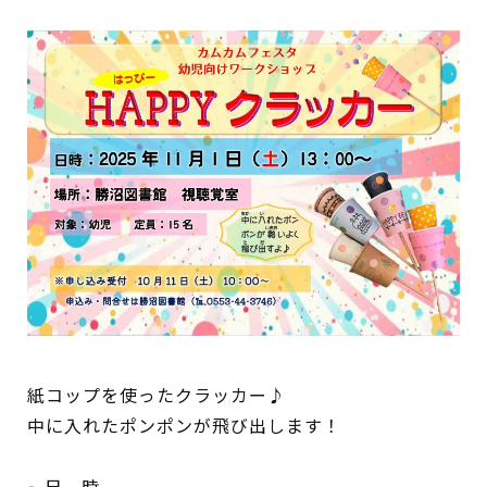
イベント
図書館地図PDF
よくあるご質問
マンガ「雨宮敬二郎」
スポンサー企業
リンク集
利用案内
紙コップを使ったクラッカー♪
中に入れたポンポンが飛び出します！
申請書ダウンロード
インターネットサービス
日 時