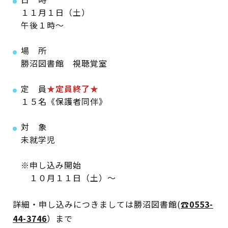
１１月１日（土）
午後１時～
蔵書検索・マイページ
場 所
勝沼図書館 視聴覚室
定 員
★定員終了★
としょかん
１５名《保護者同伴》
こどもの
図書館
対 象
キャラクター
未就学児
としょかん
図書館
のおしごと
※申し込み開始
１０月１１日（土）～
かい
おはなし
会
詳細・申し込みにつきましては勝沼図書館(
☎0553-
44-3746
）まで