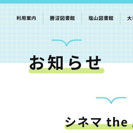
利用案内
勝沼図書館
塩山図書館
大
お知らせ
利用案内
申請書ダウンロード
インターネットサービス
て
書館
シネマ the
蔵書検索・マイページ