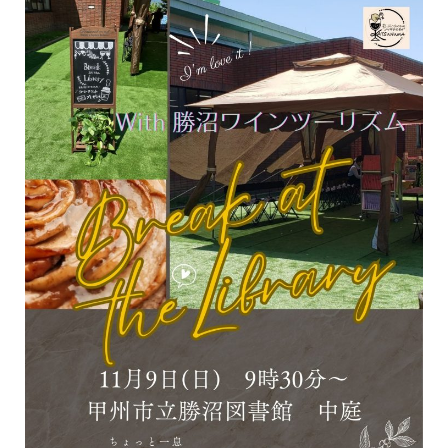
イベント
図書館地図PDF
よくあるご質問
マンガ「雨宮敬二郎」
スポンサー企業
リンク集
利用案内
申請書ダウンロード
インターネットサービス