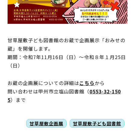
蔵書検索・マイページ
甘草屋敷子ども図書館のお蔵で企画展示「おみせの
蔵」を開催します。
としょかん
期間：令和7年11月16日（日）～令和８年１月25日
こどもの
図書館
（日）
キャラクター
お蔵の企画展についての詳細は
こちら
から
としょかん
問い合わせは甲州市立塩山図書館（
0553-32-150
図書館
のおしごと
5
）まで
かい
おはなし
会
甘草屋敷企画展
甘草屋敷子ども図書館