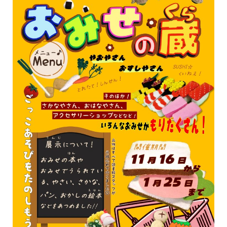
イベント
図書館地図PDF
よくあるご質問
マンガ「雨宮敬二郎」
スポンサー企業
リンク集
利用案内
申請書ダウンロード
インターネットサービス