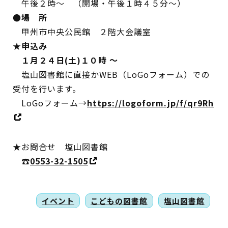
午後２時～ （開場・午後１時４５分～）
●場 所
甲州市中央公民館 ２階大会議室
★申込み
１月２４日(土)１０時 ～
塩山図書館に直接かWEB（LoGoフォーム）での
受付を行います。
LoGoフォーム→
https://logoform.jp/f/qr9Rh
★お問合せ 塩山図書館
☎
0553-32-1505
イベント
こどもの図書館
塩山図書館