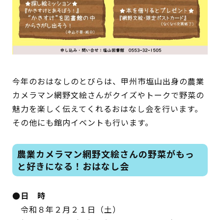
蔵書検索・マイページ
今年のおはなしのとびらは、甲州市塩山出身の農業
としょかん
カメラマン網野文絵さんがクイズやトークで野菜の
こどもの
図書館
魅力を楽しく伝えてくれるおはなし会を行います。
その他にも館内イベントも行います。
キャラクター
としょかん
図書館
のおしごと
農業カメラマン網野文絵さんの野菜がもっ
と好きになる！おはなし会
かい
おはなし
会
●日 時
令和８年２月２１日（土）