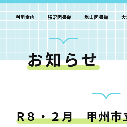
利用案内
勝沼図書館
塩山図書館
大
お知らせ
利用案内
申請書ダウンロード
インターネットサービス
て
書館
R８・２月 甲州市
蔵書検索・マイページ