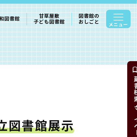
甘草屋敷
図書館の
和図書館
子ども図書館
おしごと
メニュー
蔵書検索・
立図書館展示