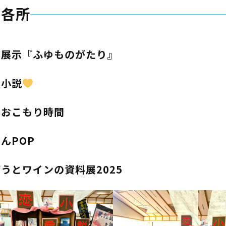
内各所
本展示『ふゆものがたり』
愛小説
のおこもり時間
んPOP
うとワインの資料展2025