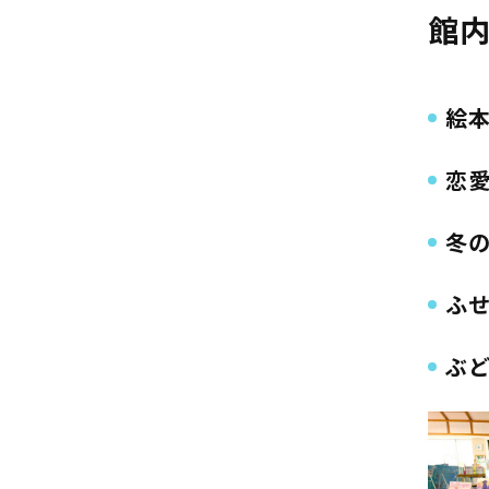
館
絵
恋
冬
ふせ
ぶど