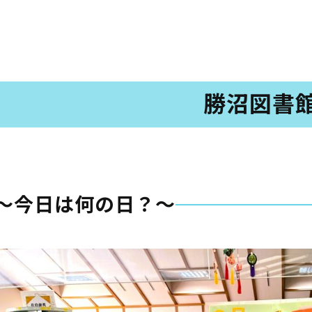
としょかん
こどもの
図書館
ト
キャラクター
勝沼図書
としょかん
図書館
のおしごと
かい
おはなし
会
」
～今日は何の日？～