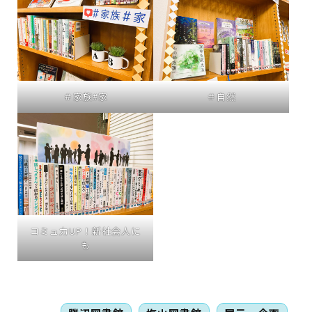
＃家族#家
＃自然
コミュ力UP！新社会人に
も