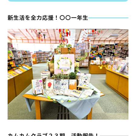
イベント
新生活を全力応援！〇〇一年生
図書館地図PDF
よくあるご質問
マンガ「雨宮敬二郎」
スポンサー企業
リンク集
利用案内
申請書ダウンロード
カムカムクラブ２３期 活動報告！
インターネットサービス