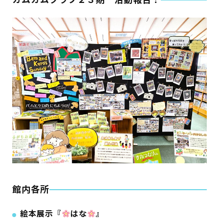
蔵書検索・マイページ
としょかん
こどもの
図書館
キャラクター
としょかん
図書館
のおしごと
かい
おはなし
会
館内各所
絵本展示『
はな
』