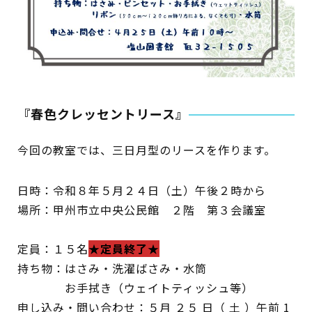
蔵書検索・マイページ
『春色クレッセントリース』
としょかん
こどもの
図書館
今回の教室では、三日月型のリースを作ります。
キャラクター
日時：令和８年５月２４日（土）午後２時から
としょかん
場所：甲州市立中央公民館 ２階 第３会議室
図書館
のおしごと
かい
定員：１５名
★定員終了★
おはなし
会
持ち物：はさみ・洗濯ばさみ・水筒
お手拭き（ウェイトティッシュ等）
申し込み・問い合わせ：５月 ２５ 日（ 土 ）午前 1