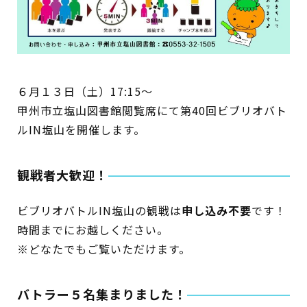
蔵書検索・マイページ
６月１３日（土）17:15～
甲州市立塩山図書館閲覧席にて第40回ビブリオバト
としょかん
ルIN塩山を開催します。
こどもの
図書館
観戦者大歓迎！
キャラクター
としょかん
ビブリオバトルIN塩山の観戦は
申し込み不要
です！
図書館
のおしごと
時間までにお越しください。
かい
※どなたでもご覧いただけます。
おはなし
会
バトラー５名集まりました！