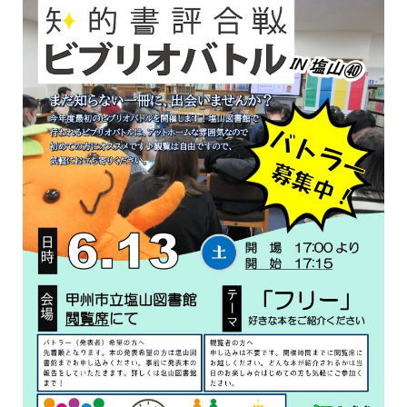
イベント
図書館地図PDF
よくあるご質問
マンガ「雨宮敬二郎」
スポンサー企業
リンク集
利用案内
申請書ダウンロード
インターネットサービス