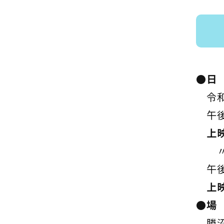
●日
令和
午後
上
〃 
午後
上
●場
勝沼