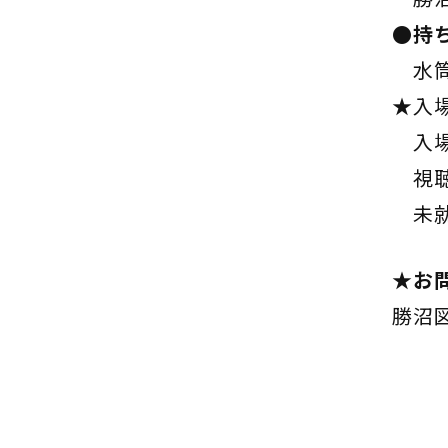
●持
水筒
★入
入場
視聴
未就
★お
勝沼