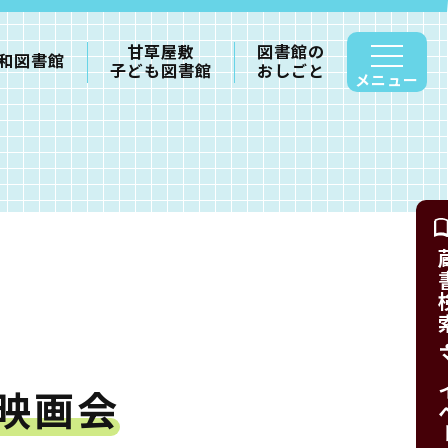
甘草屋敷
図書館の
和図書館
子ども図書館
おしごと
メニュー
蔵書検索・
映画会