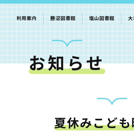
利用案内
勝沼図書館
塩山図書館
大
お知らせ
利用案内
申請書ダウンロード
インターネットサービス
て
書館
夏休みこども
蔵書検索・マイページ