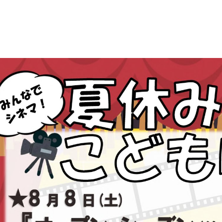
としょかん
こどもの
図書館
ト
キャラクター
としょかん
図書館
のおしごと
かい
おはなし
会
」