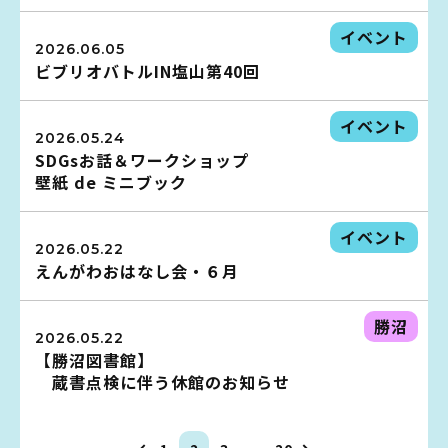
イベント
2026.06.05
ビブリオバトルIN塩山第40回
蔵書検索・マイページ
イベント
2026.05.24
SDGsお話＆ワークショップ
壁紙 de ミニブック
としょかん
こどもの
図書館
イベント
2026.05.22
キャラクター
えんがわおはなし会・６月
としょかん
図書館
のおしごと
勝沼
2026.05.22
かい
【勝沼図書館】
おはなし
会
蔵書点検に伴う休館のお知らせ