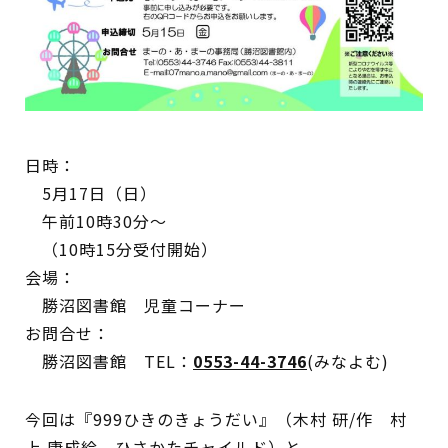
蔵書検索・マイページ
日時：
としょかん
5月17日（日）
こどもの
図書館
午前10時30分～
（10時15分受付開始）
キャラクター
会場：
としょかん
勝沼図書館 児童コーナー
図書館
のおしごと
お問合せ：
かい
勝沼図書館 TEL：
0553-44-3746
(みなよむ)
おはなし
会
今回は『999ひきのきょうだい』（木村 研/作 村
上 康成絵 ひさかたチャイルド）と