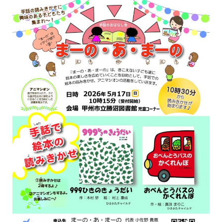
イベント
図書館地図PDF
よくあるご質問
マンガ「雨宮敬二郎」
スポンサー企業
リンク集
利用案内
申請書ダウンロード
インターネットサービス