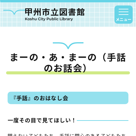
メニュー
まーの・あ・まーの（手話
甲州市図書館について
のお話会）
勝沼図書館
塩山図書館
大和図書館
『手話』のおはなし会
甘草屋敷子ども図書館
読書アニマシオン
一度その目で見てほしい！
お知らせ
聞えない子どもたち、手話に関心のある子どもたち