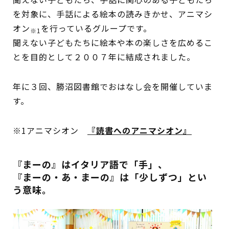
を対象に、手話による絵本の読みきかせ、アニマシ
イベント
オン
を行っているグループです。
※1
図書館地図PDF
聞えない子どもたちに絵本や本の楽しさを広めるこ
とを目的として２００７年に結成されました。
よくあるご質問
年に３回、勝沼図書館でおはなし会を開催していま
マンガ「雨宮敬二郎」
す。
スポンサー企業
※1アニマシオン
『読書へのアニマシオン』
リンク集
『まーの』はイタリア語で「手」、
利用案内
『まーの・あ・まーの』は「少しずつ」とい
う意味。
申請書ダウンロード
インターネットサービス