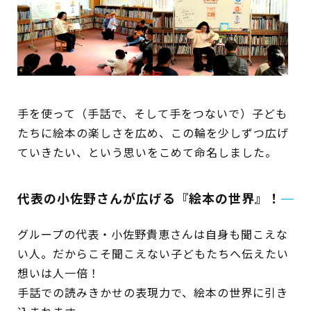
蔵書検索・マイページ
手を使って（手話で、そして手をつないで）子ども
としょかん
たちに絵本の楽しさを広め、この輪を少しずつ広げ
こどもの
図書館
ていきたい、という思いをこめて命名しました。
キャラクター
代表の小佐野さんが広げる『絵本の世界』！
としょかん
図書館
のおしごと
グループの代表・小佐野貴恵さんは自身も聞こえな
かい
い人。だからこそ聞こえない子どもたちへ伝えたい
おはなし
会
想いは人一倍！
手話での読みきかせの表現力で、絵本の世界に引き