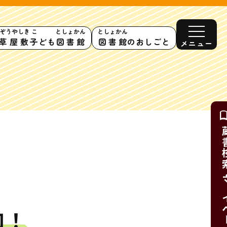
ぞうやしき
こ
としょかん
としょかん
草屋敷
子
ども
図書館
図書館
のおしごと
メニュー
蔵書検索・
加！