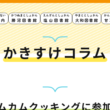
ない
かつぬまとしょかん
えんざんとしょかん
やまととしょかん
かん
案内
勝沼図書館
塩山図書館
大和図書館
甘
かきすけコラム
利用案内
申請書ダウンロード
インターネットサービス
て
書館
蔵書検索・マイページ
ムカムクッキングに参