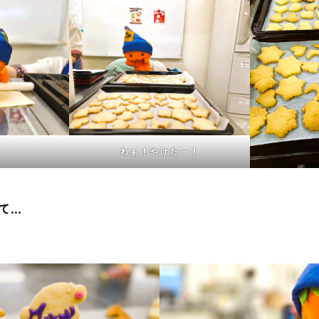
わぁ！やけたー！
て…