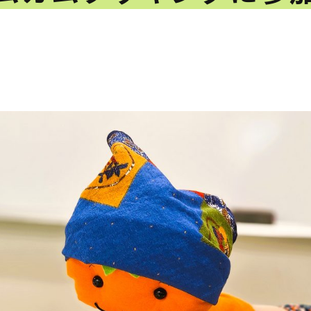
としょかん
こどもの
図書館
ト
キャラクター
としょかん
図書館
のおしごと
かい
おはなし
会
」