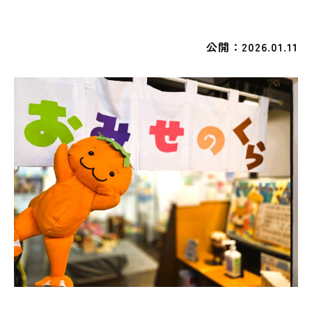
イベント
公開：2026.01.11
図書館地図PDF
よくあるご質問
マンガ「雨宮敬二郎」
スポンサー企業
リンク集
利用案内
申請書ダウンロード
インターネットサービス