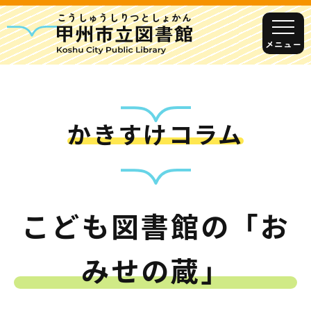
こうしゅうしりつとしょかん
メニュー
かきすけコラム
甲州市図書館について
勝沼図書館
塩山図書館
大和図書館
こども図書館の「お
甘草屋敷子ども図書館
みせの蔵」
読書アニマシオン
お知らせ