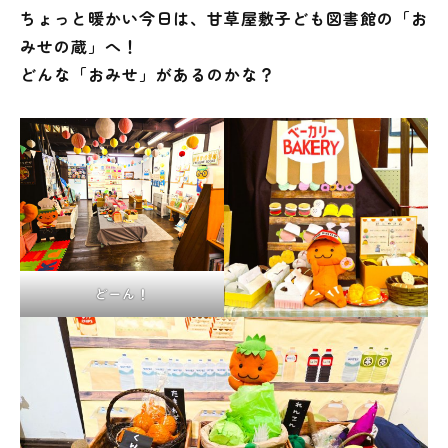
ちょっと暖かい今日は、甘草屋敷子ども図書館の「お
みせの蔵」へ！
どんな「おみせ」があるのかな？
蔵書検索・マイページ
としょかん
こどもの
図書館
キャラクター
どーん！
としょかん
図書館
のおしごと
かい
おはなし
会