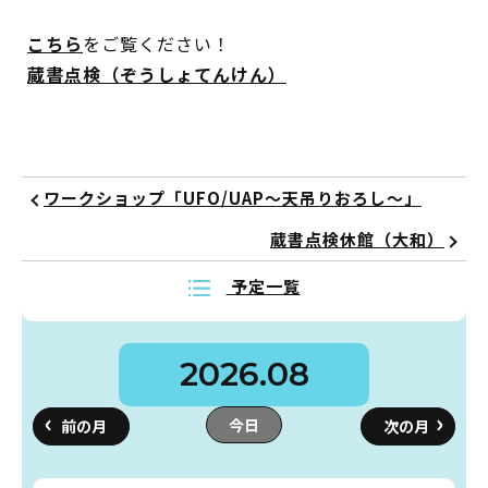
イベント
こちら
をご覧ください！
蔵書点検（ぞうしょてんけん）
図書館地図PDF
よくあるご質問
ワークショップ「UFO/UAP～天吊りおろし～」
マンガ「雨宮敬二郎」
蔵書点検休館（大和）
スポンサー企業
予定一覧
リンク集
2026.08
利用案内
今日
申請書ダウンロード
インターネットサービス