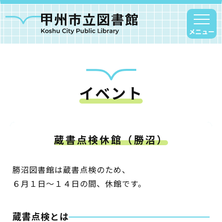
メニュー
イベント
甲州市図書館について
勝沼図書館
塩山図書館
蔵書点検休館（勝沼）
大和図書館
甘草屋敷子ども図書館
勝沼図書館は蔵書点検のため、
６月１日～１４日の間、休館です。
読書アニマシオン
お知らせ
蔵書点検とは