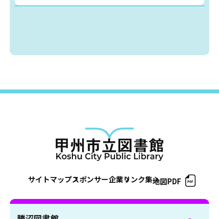
蔵書検索・マイページ
としょかん
こどもの
図書館
キャラクター
としょかん
図書館
のおしごと
かい
おはなし
会
サイトマップ
スポンサー企業
リンク集
地図PDF
勝沼図書館