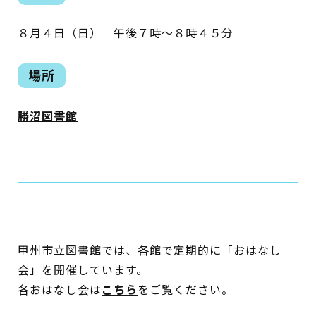
８月４日（日） 午後７時～８時４５分
蔵書検索・マイページ
場所
勝沼図書館
としょかん
こどもの
図書館
キャラクター
としょかん
図書館
のおしごと
かい
甲州市立図書館では、各館で定期的に「おはなし
おはなし
会
会」を開催しています。
各おはなし会は
こちら
をご覧ください。