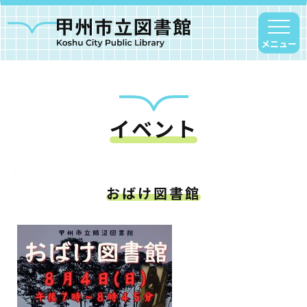
メニュー
イベント
甲州市図書館について
勝沼図書館
塩山図書館
おばけ図書館
大和図書館
甘草屋敷子ども図書館
読書アニマシオン
お知らせ