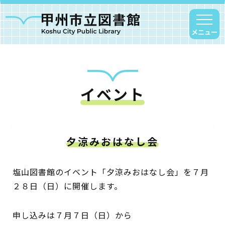
メニュー
イベント
甲州市図書館について
勝沼図書館
塩山図書館
夕涼みおはなし会
大和図書館
甘草屋敷子ども図書館
塩山図書館のイベント「夕涼みおはなし会」を７月
２８日（日）に開催します。
読書アニマシオン
申し込みは７月７日（日）から
お知らせ