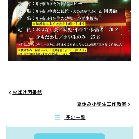
蔵書検索・マイページ
としょかん
こどもの
図書館
キャラクター
としょかん
おばけ図書館
図書館
のおしごと
夏休み小学生工作教室
かい
おはなし
会
予定一覧