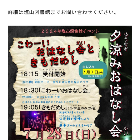
イベント
詳細は塩山図書館までお問い合わせください。
図書館地図PDF
よくあるご質問
マンガ「雨宮敬二郎」
スポンサー企業
リンク集
利用案内
申請書ダウンロード
インターネットサービス