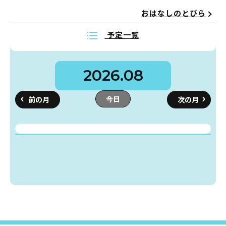
おはなしのとびら
予定一覧
蔵書検索・マイページ
2026.08
としょかん
今日
こどもの
図書館
キャラクター
としょかん
図書館
のおしごと
かい
おはなし
会