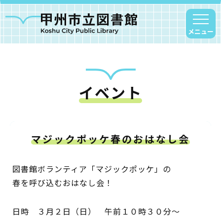
メニュー
イベント
甲州市図書館について
勝沼図書館
塩山図書館
マジックポッケ春のおはなし会
大和図書館
甘草屋敷子ども図書館
図書館ボランティア「マジックポッケ」の
春を呼び込むおはなし会！
読書アニマシオン
日時 ３月２日（日） 午前１０時３０分～
お知らせ