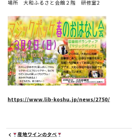
場所 大和ふるさと会館２階 研修室2
イベント
図書館地図PDF
よくあるご質問
マンガ「雨宮敬二郎」
スポンサー企業
リンク集
https://www.lib-koshu.jp/news/2750/
利用案内
申請書ダウンロード
産地ワインの夕べ
インターネットサービス