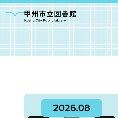
甲州市図書館につい
勝沼図書館
塩山図
2026.08
大和図書館
甘草屋敷子ども図書館