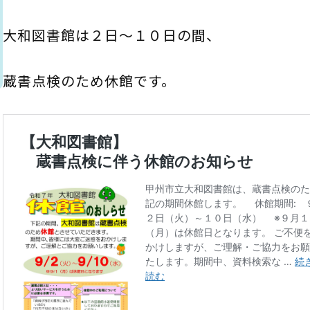
としょかん
大和図書館は２日～１０日の間、
こどもの
図書館
ト
キャラクター
蔵書点検のため休館です。
としょかん
図書館
のおしごと
かい
おはなし
会
」