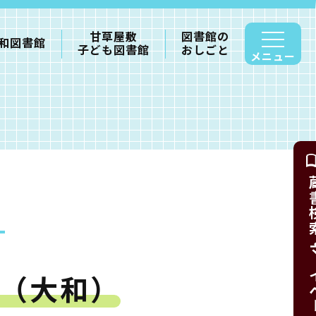
甘草屋敷
図書館の
和図書館
子ども図書館
おしごと
メニュー
蔵書検索・
（大和）