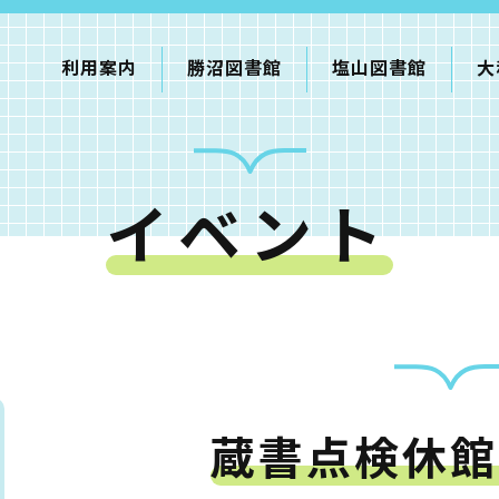
利用案内
勝沼図書館
塩山図書館
大
イベント
利用案内
申請書ダウンロード
インターネットサービス
て
書館
蔵書点検休館
蔵書検索・マイページ