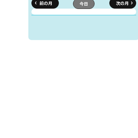
今日
読書アニマシオン
お知らせ
イベン
図書館地図PDF
よくあるご質問
マンガ「雨宮敬二郎
スポンサー企業
リンク集