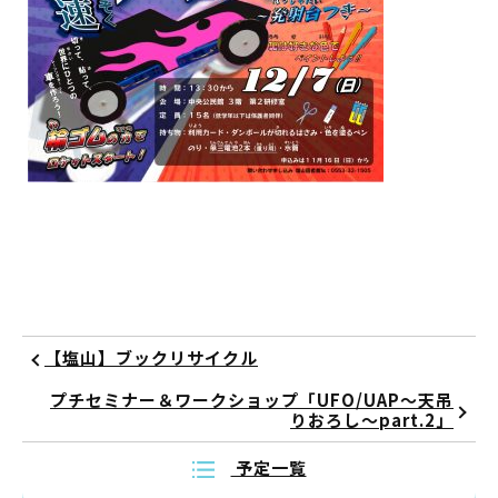
イベント
図書館地図PDF
よくあるご質問
マンガ「雨宮敬二郎」
スポンサー企業
リンク集
【塩山】ブックリサイクル
利用案内
プチセミナー＆ワークショップ「UFO/UAP～天吊
りおろし～part.2」
申請書ダウンロード
予定一覧
インターネットサービス