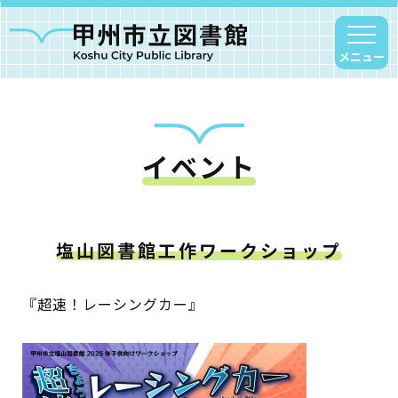
メニュー
イベント
甲州市図書館について
勝沼図書館
塩山図書館
塩山図書館工作ワークショップ
大和図書館
甘草屋敷子ども図書館
『超速！レーシングカー』
読書アニマシオン
お知らせ