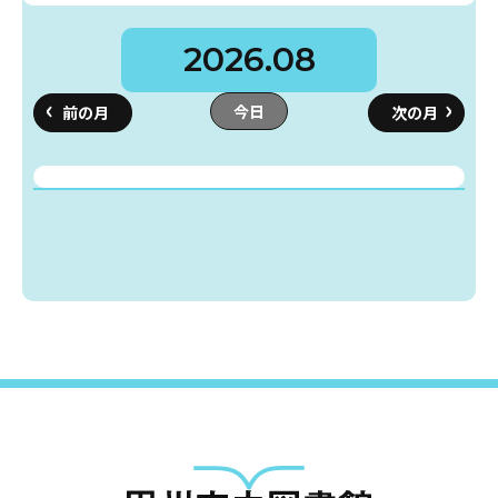
2026.08
蔵書検索・マイページ
今日
としょかん
こどもの
図書館
キャラクター
としょかん
図書館
のおしごと
かい
おはなし
会