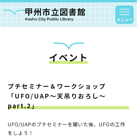
メニュー
イベント
甲州市図書館について
勝沼図書館
塩山図書館
プチセミナー＆ワークショップ
大和図書館
「UFO/UAP～天吊りおろし～
甘草屋敷子ども図書館
part.2」
読書アニマシオン
UFO/UAPのプチセミナーを聞いた後、UFOの工作
をしよう！
お知らせ