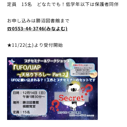
定員 15名 どなたでも！低学年以下は保護者同伴
イベント
お申し込みは勝沼図書館まで
図書館地図PDF
☎0553-44-3746(みなよむ)
よくあるご質問
★11/22(土)より受付開始
マンガ「雨宮敬二郎」
スポンサー企業
リンク集
利用案内
申請書ダウンロード
インターネットサービス