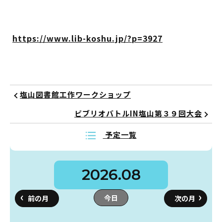
https://www.lib-koshu.jp/?p=3927
蔵書検索・マイページ
としょかん
塩山図書館工作ワークショップ
こどもの
図書館
ビブリオバトルIN塩山第３９回大会
キャラクター
予定一覧
としょかん
図書館
のおしごと
2026.08
かい
おはなし
会
今日