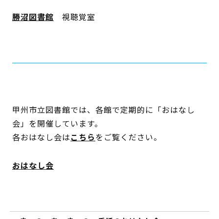
勝沼図書館
視聴覚室
蔵書検索・マイページ
としょかん
こどもの
図書館
甲州市立図書館では、各館で定期的に「おはなし
会」を開催しています。
キャラクター
各おはなし会は
こちら
をご覧ください。
としょかん
図書館
のおしごと
おはなし会
かい
おはなし
会