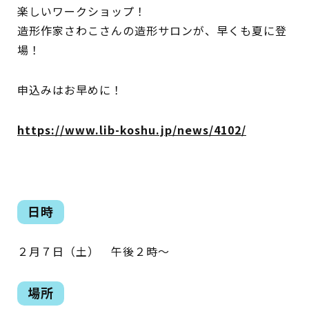
楽しいワークショップ！
イベント
造形作家さわこさんの造形サロンが、早くも夏に登
場！
図書館地図PDF
申込みはお早めに！
よくあるご質問
マンガ「雨宮敬二郎」
https://www.lib-koshu.jp/news/4102/
スポンサー企業
リンク集
日時
利用案内
２月７日（土） 午後２時～
申請書ダウンロード
場所
インターネットサービス