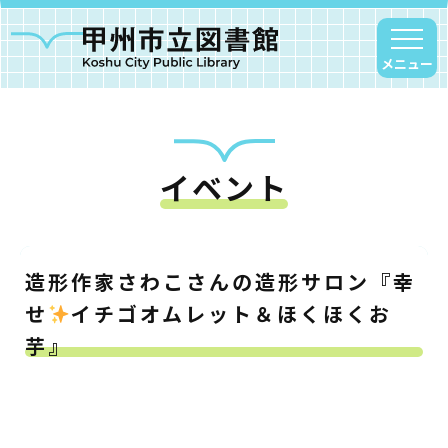
メニュー
イベント
甲州市図書館について
勝沼図書館
塩山図書館
造形作家さわこさんの造形サロン『幸
大和図書館
せ
イチゴオムレット＆ほくほくお
甘草屋敷子ども図書館
芋』
読書アニマシオン
お知らせ