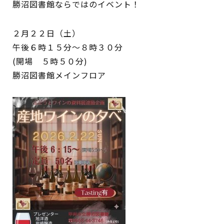
勝沼図書館ならではのイベント！
イベント
２月２２日（土）
図書館地図PDF
午後６時１５分～８時３０分
(開場 ５時５０分)
よくあるご質問
勝沼図書館メインフロア
マンガ「雨宮敬二郎」
スポンサー企業
リンク集
利用案内
申請書ダウンロード
インターネットサービス