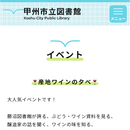
メニュー
イベント
甲州市図書館について
勝沼図書館
塩山図書館
産地ワインの夕べ
大和図書館
甘草屋敷子ども図書館
大人気イベントです！
読書アニマシオン
勝沼図書館が誇る、ぶどう・ワイン資料を見る、
醸造家の話を聞く、ワインの味を知る、
お知らせ