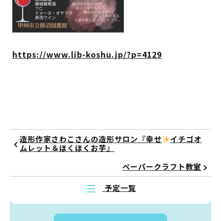
蔵書検索・マイページ
https://www.lib-koshu.jp/?p=4129
としょかん
こどもの
図書館
キャラクター
造形作家さわこさんの造形サロン『幸せ
イチゴオ
としょかん
ムレット＆ほくほくお芋』
図書館
のおしごと
ペーパークラフト教室
かい
おはなし
会
予定一覧