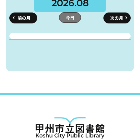
2026.08
今日
蔵書検索・マイページ
としょかん
こどもの
図書館
キャラクター
としょかん
図書館
のおしごと
かい
おはなし
会