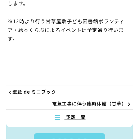
します。
イベント
※13時より行う甘草屋敷子ども図書館ボランティ
図書館地図PDF
ア・絵本くらぶによるイベントは予定通り行いま
す。
よくあるご質問
マンガ「雨宮敬二郎」
スポンサー企業
リンク集
壁紙 de ミニブック
電気工事に伴う臨時休館（甘草）
利用案内
予定一覧
申請書ダウンロード
インターネットサービス