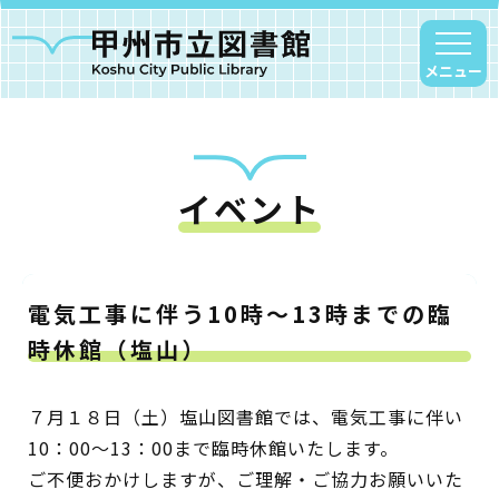
メニュー
イベント
甲州市図書館について
勝沼図書館
塩山図書館
電気工事に伴う10時～13時までの臨
大和図書館
時休館（塩山）
甘草屋敷子ども図書館
７月１８日（土）塩山図書館では、電気工事に伴い
読書アニマシオン
10：00～13：00まで臨時休館いたします。
ご不便おかけしますが、ご理解・ご協力お願いいた
お知らせ